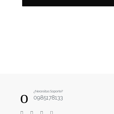
B
r
a
¿Necesitas Soporte?
0985178133
n
d