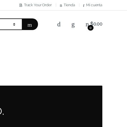
Track Your Order
Tienda
Mi cuenta
$
0.00
0
.