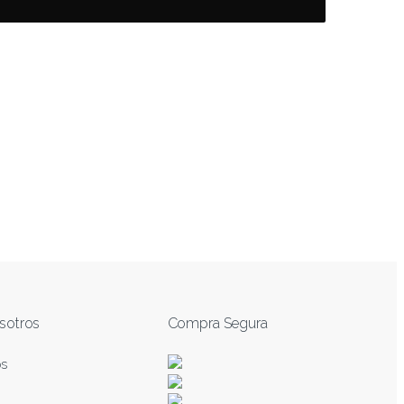
sotros
Compra Segura
os