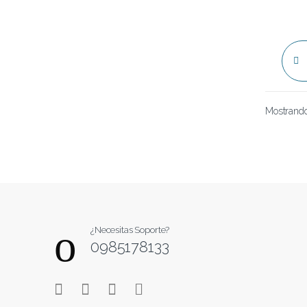
Mostrando
B
r
a
¿Necesitas Soporte?
0985178133
n
d