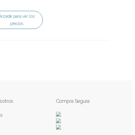
Accede para ver los
precios
sotros
Compra Segura
os