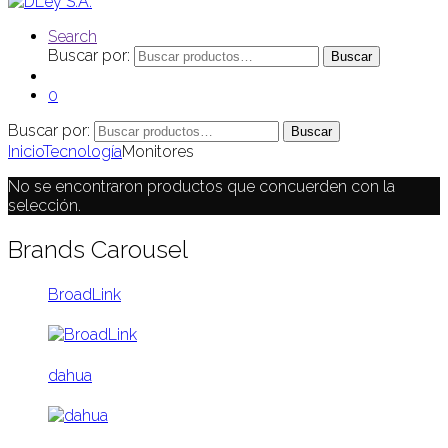
Search
Buscar por:
Buscar
0
Buscar por:
Buscar
Inicio
Tecnología
Monitores
No se encontraron productos que concuerden con la
selección.
Brands Carousel
BroadLink
dahua