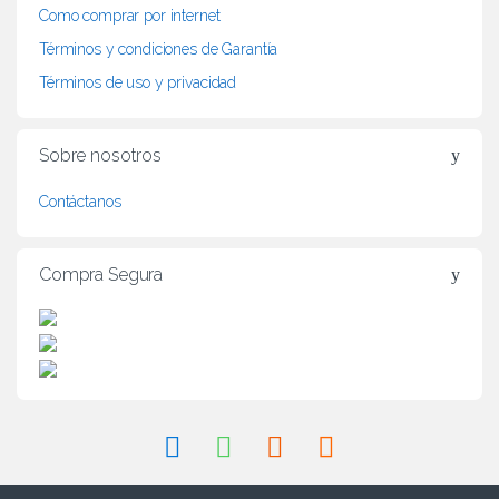
d
Como comprar por internet
Términos y condiciones de Garantía
s
Términos de uso y privacidad
C
a
Sobre nosotros
r
Contáctanos
o
Compra Segura
u
s
e
l