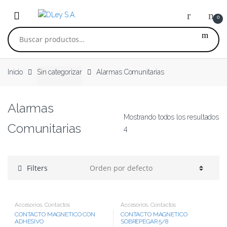
Skip to navigation
Skip to content
0
Buscar por:
Inicio
Sin categorizar
Alarmas Comunitarias
Alarmas
Mostrando todos los resultados
Comunitarias
4
Filters
Accesorios
,
Contactos
Accesorios
,
Contactos
CONTACTO MAGNETICO CON
CONTACTO MAGNETICO
ADHESIVO
SOBREPEGAR 5/8