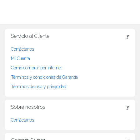
B
r
Servicio al Cliente
a
Contáctanos
n
Mi Cuenta
d
Como comprar por internet
Términos y condiciones de Garantía
s
Términos de uso y privacidad
C
a
Sobre nosotros
r
Contáctanos
o