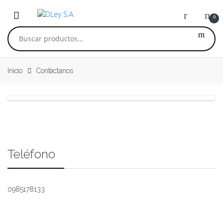
Skip to navigation
Skip to content
0
Buscar por:
Inicio
Contáctanos
Teléfono
0985178133