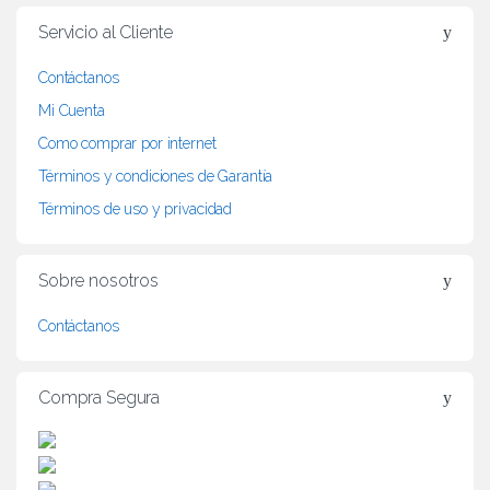
r
Servicio al Cliente
a
Contáctanos
n
Mi Cuenta
d
Como comprar por internet
Términos y condiciones de Garantía
s
Términos de uso y privacidad
C
a
Sobre nosotros
r
Contáctanos
o
Compra Segura
u
s