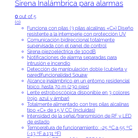
Sirena Inalámbrica para alarmas
0
out of 5
(0)
Funciona con pilas (3 pilas alcalinas «C») Diseño
resistente a la intemperie con protección UV
Comunicación bidireccional totalmente
supervisada con el panel de control
Sirena piezoeléctrica de 100dB
Notificaciones de alarma separadas para
intrusión e incendio
Detección de manipulación doble (cubierta y
pared)funcionalidad Squaw
Alcance inalámbrico en un entorno residencial
típico: hasta 70 m (230 pies)
Lente estroboscópica disponible en 3 colores
(rojo, azul y ámbar)
Totalmente alimentado con tres pilas alcalinas
tipo «C» de 1,5 V CC (incluidas)
Intensidad de la señal/transmisión de RF y LED
de estado
Temperatura de funcionamiento: -25 ºC a 55 ºC
(-13 ºF a 131 ºF)