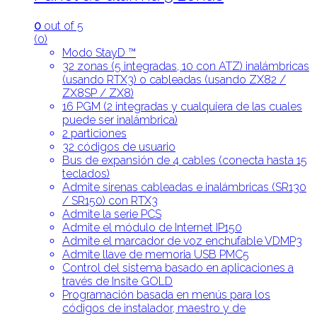
0
out of 5
(0)
Modo StayD ™
32 zonas (5 integradas, 10 con ATZ) inalámbricas
(usando RTX3) o cableadas (usando ZX82 /
ZX8SP / ZX8)
16 PGM (2 integradas y cualquiera de las cuales
puede ser inalámbrica)
2 particiones
32 códigos de usuario
Bus de expansión de 4 cables (conecta hasta 15
teclados)
Admite sirenas cableadas e inalámbricas (SR130
/ SR150) con RTX3
Admite la serie PCS
Admite el módulo de Internet IP150
Admite el marcador de voz enchufable VDMP3
Admite llave de memoria USB PMC5
Control del sistema basado en aplicaciones a
través de Insite GOLD
Programación basada en menús para los
códigos de instalador, maestro y de