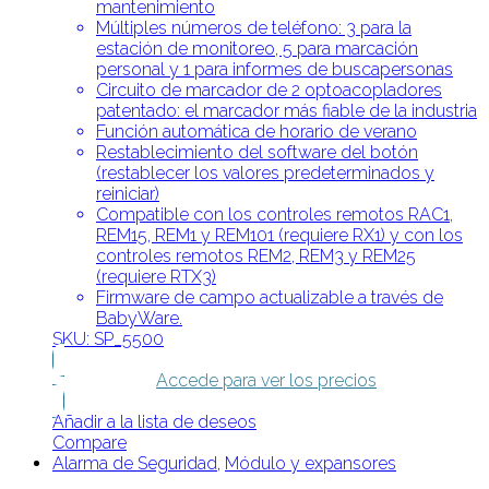
mantenimiento
Múltiples números de teléfono: 3 para la
estación de monitoreo, 5 para marcación
personal y 1 para informes de buscapersonas
Circuito de marcador de 2 optoacopladores
patentado: el marcador más fiable de la industria
Función automática de horario de verano
Restablecimiento del software del botón
(restablecer los valores predeterminados y
reiniciar)
Compatible con los controles remotos RAC1,
REM15, REM1 y REM101 (requiere RX1) y con los
controles remotos REM2, REM3 y REM25
(requiere RTX3)
Firmware de campo actualizable a través de
BabyWare.
SKU: SP_5500
Accede para ver los precios
Añadir a la lista de deseos
Compare
Alarma de Seguridad
,
Módulo y expansores