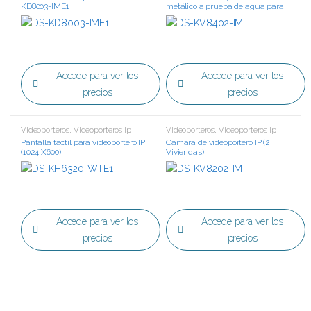
KD8003-IME1
metálico a prueba de agua para
exterior
Accede para ver los
Accede para ver los
precios
precios
Videoporteros
,
Videoporteros Ip
Videoporteros
,
Videoporteros Ip
Pantalla táctil para videoportero IP
Cámara de videoportero IP (2
(1024 X600)
Viviendas)
Accede para ver los
Accede para ver los
precios
precios