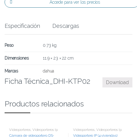
Accede para ver los precios
Especificación
Descargas
Peso
0.73 kg
Dimensiones
11.9 × 23 × 22 cm
Marcas
dahua
Ficha Técnica_DHI-KTP02
Download
Productos relacionados
Videoporteros
,
Videoporteros Ip
Videoporteros
,
Videoporteros Ip
Cámara de videoportero DS-
Videoportero IP (4 viviendas)