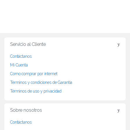
B
r
Servicio al Cliente
a
Contáctanos
n
Mi Cuenta
d
Como comprar por internet
Términos y condiciones de Garantía
s
Términos de uso y privacidad
C
a
Sobre nosotros
r
Contáctanos