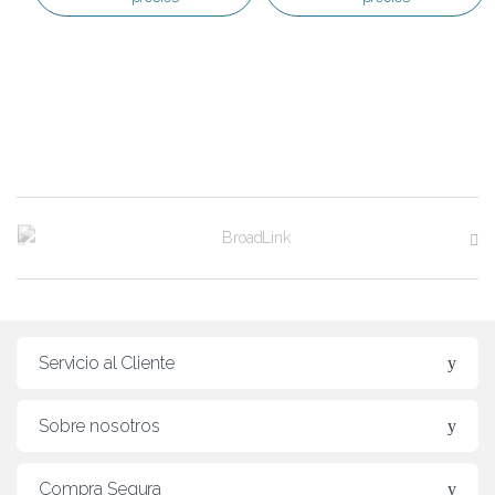
B
r
a
n
Servicio al Cliente
d
Sobre nosotros
s
C
Compra Segura