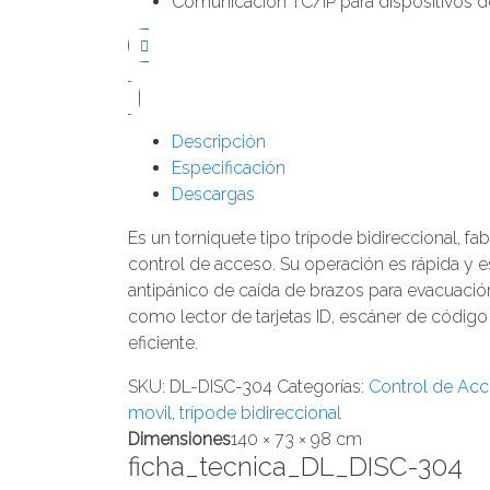
Comunicación TC/IP para dispositivos 
Descripción
Especificación
Descargas
Es un torniquete tipo trípode bidireccional, f
control de acceso. Su operación es rápida y 
antipánico de caída de brazos para evacuació
como lector de tarjetas ID, escáner de código Q
eficiente.
SKU:
DL-DISC-304
Categorías:
Control de Ac
movil
,
trípode bidireccional
Dimensiones
140 × 73 × 98 cm
ficha_tecnica_DL_DISC-304