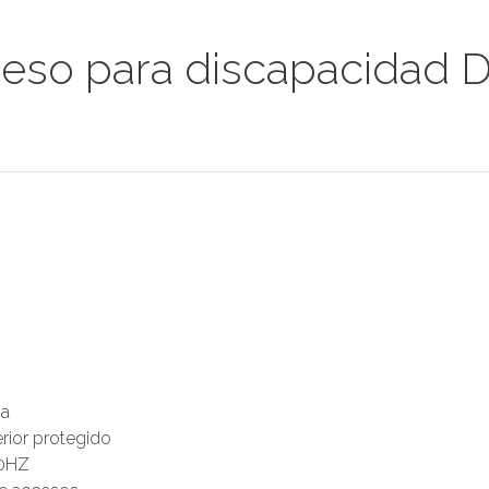
ceso para discapacidad 
ia
erior protegido
60HZ