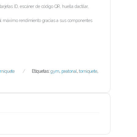
arjetas ID, escáner de código QR, huella dactilar,
 al máximo rendimiento gracias a sus componentes
rniquete
Etiquetas:
gym
,
peatonal
,
torniquete
,