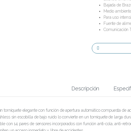
Bajada de Braz
Medio ambiente d
Para uso intens
Fuente de ali
Comunicación T
Descripción
Especif
n torniquete elegante con función de apertura automático compuesta de a
hless sin escobilla de bajo ruido lo convierte en un torniquete de larga d
ble con 14 pares de sensores incorporados con función anti-cola, anti-retroc
iten un acceso inmediato y libre de accidentes.