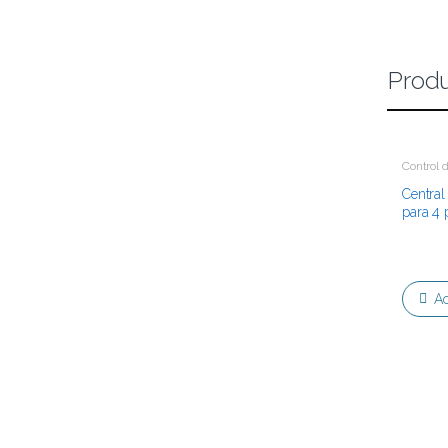
Produ
Control 
Central
para 4 
Ac