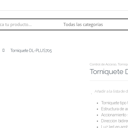
Torniquete DL-PLUS705
Control de Acceso
,
Torniq
Torniquete
Añadir a la lista de 
Torniquete tipo 
Estructura de a
Accionamiento 
Dirección bidire
Luz led en amb