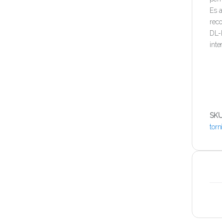
Es a
reco
DL-
inte
SK
torn