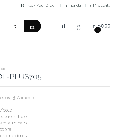
Track Your Order
Tienda
Mi cuenta
$
0.00
0
uete
 DL-PLUS705
deseos
Compare
trípode
cero inoxidable
semiautomático
ccional
as direcciones