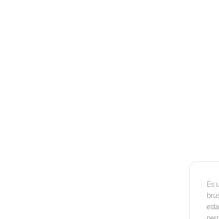
Es u
brus
esta
perm