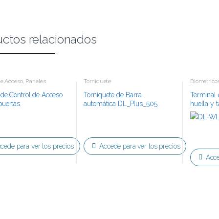
ctos relacionados
de Acceso
,
Paneles
Torniquete
Biometrico
 de Control de Acceso
Torniquete de Barra
Terminal 
puertas.
automática DL_Plus_505
huella y t
cede para ver los precios
Accede para ver los precios
Acce