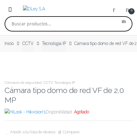
Skip to navigation
Skip to content
0
Buscar por:
Inicio
CCTV
Tecnología IP
Cámara tipo domo de red VF de 
Cámaras de seguridad
,
CCTV
,
Tecnología IP
Cámara tipo domo de red VF de 2.0
MP
Disponibilidad:
Agotado
Añadir a la lista de deseos
Compare