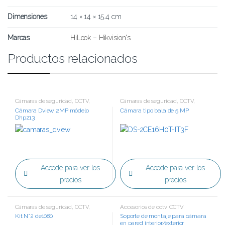
Dimensiones
14 × 14 × 15.4 cm
Marcas
HiLook – Hikvision's
Productos relacionados
Cámaras de seguridad
,
CCTV
,
Cámaras de seguridad
,
CCTV
,
Tecnología HD
Tecnología HD
Cámara Dview 2MP módelo
Cámara tipo bala de 5 MP
Dhp213
Accede para ver los
Accede para ver los
precios
precios
Cámaras de seguridad
,
CCTV
,
Accesorios de cctv
,
CCTV
Tecnología HD
Kit N°2 de1080
Soporte de montaje para cámara
en pared interior/exterior