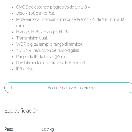
CMOS de escaneo progresivo de 1 / 2.8 «.
1920 × 1080 a 30 fps.
lente varifocal manual / motorizada (con -Z) de 2,8 mm a 12
mm.
H.265 +, H.265, H.264 +, H.264.
Transmisión dual.
WDR digital (amplio rango dinámico).
3D DNR (reducción de ruido digital).
Rango de IR de hasta 30 m.
PoE (alimentación a través de Ethernet).
IP67, IK10.
Accede para ver los precios
Especificación
Peso
1.07 kg