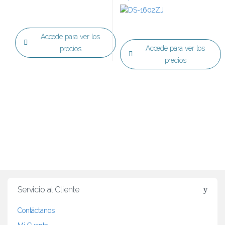
Accede para ver los
Accede para ver los
precios
precios
B
r
Servicio al Cliente
a
Contáctanos
n