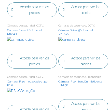
Accede para ver los
Accede para ver los
precios
precios
Cámaras de seguridad
,
CCTV
,
Cámaras de seguridad
,
CCTV
,
Tecnología HD
Tecnología HD
Cámara Dview 2MP módelo
Cámara Dview 5MP modelo
Dhp213
DHP525
Accede para ver los
Accede para ver los
precios
precios
Cámaras de seguridad
,
CCTV
,
Cámaras de seguridad
,
Tecnología
Tecnología IP
IP
Cámara IP 4.0 megapixeles tipo
Cámara IP con función Inteligente
bala.
DIM436
Accede para ver los
Accede para ver los
precios