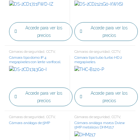
comportamiento.
Accede para ver los
Accede para ver los
precios
precios
Cámaras de seguridad
,
CCTV
,
Cámaras de seguridad
,
CCTV
,
Tecnología IP
Tecnología HD
Cámara tipo domo IP 4
Cámara tipo tubo turbo HD 2
megapixeles con lente varifocal.
megapixeles.
Accede para ver los
Accede para ver los
precios
precios
Cámaras de seguridad
,
CCTV
,
Cámaras de seguridad
,
CCTV
,
Tecnología HD
Tecnología HD
Cámara análoga de 5MP
Cámara análoga marca Dview
5MP metálicas DHM217