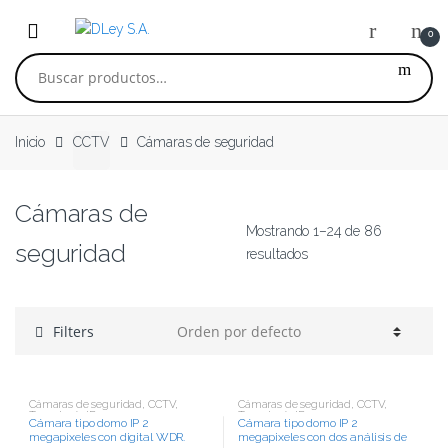
Skip to navigation
Skip to content
0
Buscar por:
Inicio
CCTV
Cámaras de seguridad
Cámaras de
Mostrando 1–24 de 86
seguridad
resultados
Filters
Cámaras de seguridad
,
CCTV
,
Cámaras de seguridad
,
CCTV
,
Tecnología IP
Tecnología IP
Cámara tipo domo IP 2
Cámara tipo domo IP 2
megapixeles con digital WDR.
megapixeles con dos análisis de