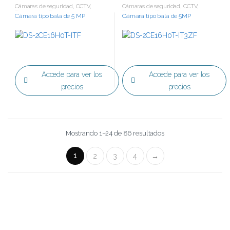
Cámaras de seguridad
,
CCTV
,
Cámaras de seguridad
,
CCTV
,
Tecnología HD
Tecnología HD
Cámara tipo bala de 5 MP
Cámara tipo bala de 5MP
Accede para ver los
Accede para ver los
precios
precios
Mostrando 1–24 de 86 resultados
1
2
3
4
→
B