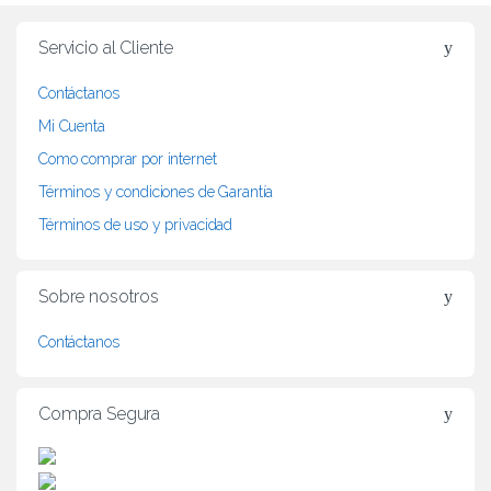
r
Servicio al Cliente
a
Contáctanos
n
Mi Cuenta
d
Como comprar por internet
Términos y condiciones de Garantía
s
Términos de uso y privacidad
C
a
Sobre nosotros
r
Contáctanos
o
Compra Segura
u
s