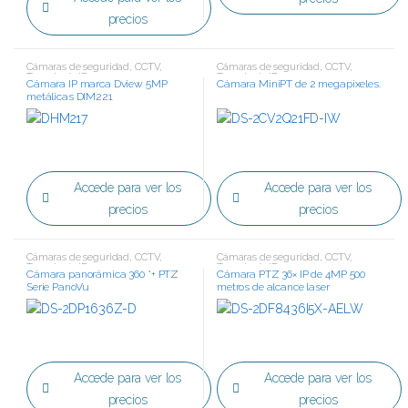
precios
Cámaras de seguridad
,
CCTV
,
Cámaras de seguridad
,
CCTV
,
Tecnología IP
Tecnología IP
Cámara IP marca Dview 5MP
Cámara MiniPT de 2 megapixeles.
metálicas DIM221
Accede para ver los
Accede para ver los
precios
precios
Cámaras de seguridad
,
CCTV
,
Cámaras de seguridad
,
CCTV
,
Tecnología IP
Tecnología IP
Cámara panorámica 360 °+ PTZ
Cámara PTZ 36× IP de 4MP 500
Serie PanoVu
metros de alcance laser
Accede para ver los
Accede para ver los
precios
precios