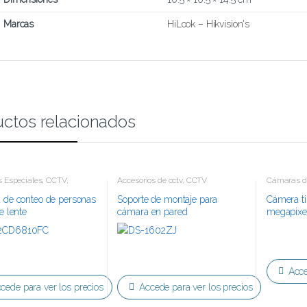
Marcas
HiLook – Hikvision's
ctos relacionados
 Especiales
,
CCTV
,
Accesorios de cctv
,
CCTV
Cámaras d
ía IP
Tecnología 
 de conteo de personas
Soporte de montaje para
Cámera ti
e lente
cámara en pared
megapixe
interior/exterior
Acce
cede para ver los precios
Accede para ver los precios