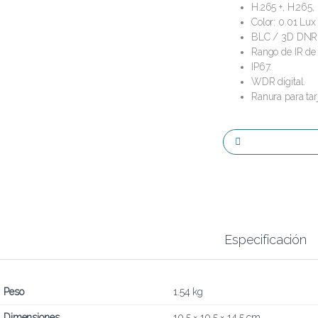
H.265 +, H.265,
Color: 0.01 Lu
BLC / 3D DNR 
Rango de IR de
IP67.
WDR digital.
Ranura para ta
Especificación
Peso
1.54 kg
Dimensiones
10.5 × 10.5 × 14.5 cm