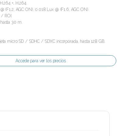
 H.264 +, H.264.
x @ (F1.2, AGC ON), 0.018 Lux @ (F1.6, AGC ON).
/ ROI.
 hasta 30 m.
rjeta micro SD / SDHC / SDXC incorporada, hasta 128 GB.
Accede para ver los precios