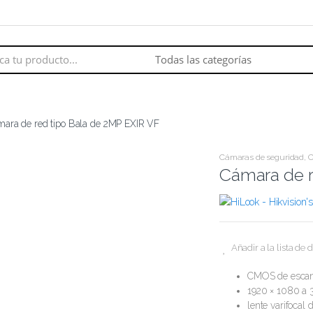
ara de red tipo Bala de 2MP EXIR VF
Cámaras de seguridad
,
Cámara de r
Añadir a la lista de 
CMOS de escane
1920 × 1080 a 3
lente varifoca