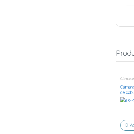
Produ
Cámaras
Tecnolog
Cámara
de dobl
Ac