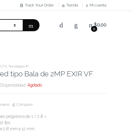
Track Your Order
Tienda
Mi cuenta
$
0.00
0
CCTV
,
Tecnología IP
ed tipo Bala de 2MP EXIR VF
Disponibilidad:
Agotado
deseos
Compare
o progresivo de 1 / 2.8 «.
0 fps.
l de 2,8 mm a 12 mm.