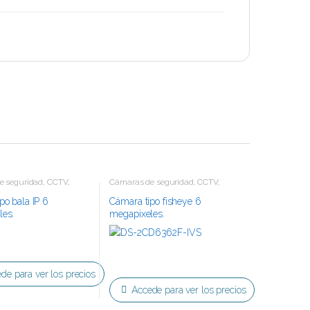
e seguridad
,
CCTV
,
Cámaras de seguridad
,
CCTV
,
IP
Tecnología IP
po bala IP 6
Cámara tipo fisheye 6
les.
megapixeles.
de para ver los precios
Accede para ver los precios