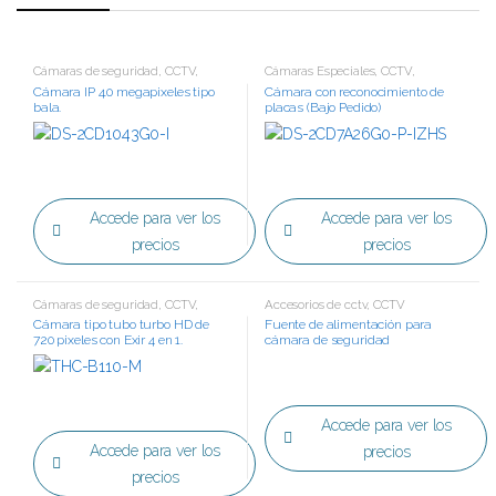
Cámaras de seguridad
,
CCTV
,
Cámaras Especiales
,
CCTV
,
Tecnología IP
Tecnología IP
Cámara IP 4.0 megapixeles tipo
Cámara con reconocimiento de
bala.
placas (Bajo Pedido)
Accede para ver los
Accede para ver los
precios
precios
Cámaras de seguridad
,
CCTV
,
Accesorios de cctv
,
CCTV
Tecnología HD
Cámara tipo tubo turbo HD de
Fuente de alimentación para
720 pixeles con Exir 4 en 1.
cámara de seguridad
Accede para ver los
Accede para ver los
precios
precios