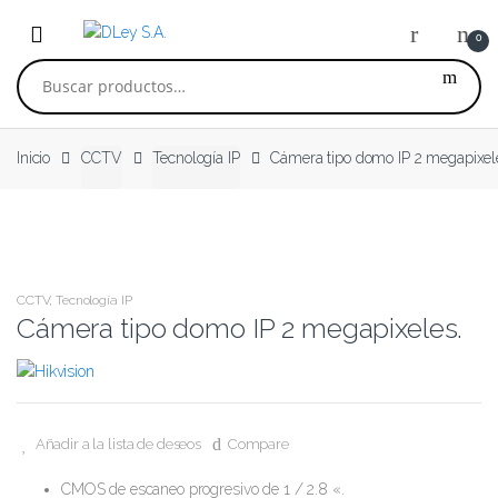
Skip to navigation
Skip to content
0
Buscar por:
Inicio
CCTV
Tecnología IP
Cámera tipo domo IP 2 megapixel
CCTV
,
Tecnología IP
Cámera tipo domo IP 2 megapixeles.
Añadir a la lista de deseos
Compare
CMOS de escaneo progresivo de 1 / 2.8 «.