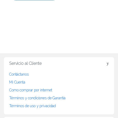
B
r
Servicio al Cliente
a
Contáctanos
n
Mi Cuenta
d
Como comprar por internet
Términos y condiciones de Garantía
s
Términos de uso y privacidad
C