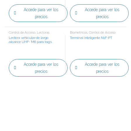
Accede para ver los
Accede para ver los
precios
precios
Control de Acceso
,
Lectoras
Biometricos
,
Control de Acceso
Lectora vehicular de largo
Terminal Inteligente N1F-PT
alcance UHF- M6 para tags
encriptados
Accede para ver los
Accede para ver los
precios
precios
B