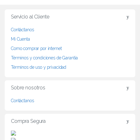
r
Servicio al Cliente
a
Contáctanos
n
Mi Cuenta
d
Como comprar por internet
Términos y condiciones de Garantía
s
Términos de uso y privacidad
C
a
Sobre nosotros
r
Contáctanos
o
Compra Segura
u
s