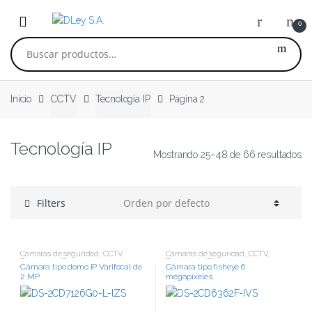
Skip to navigation
Skip to content
0
Buscar por:
Inicio
CCTV
Tecnología IP
Página 2
Tecnología IP
Mostrando 25–48 de 66 resultados
Filters
Cámaras de seguridad
,
CCTV
,
Cámaras de seguridad
,
CCTV
,
Tecnología IP
Tecnología IP
Cámara tipo domo IP Varifocal de
Cámara tipo fisheye 6
2 MP
megapixeles.