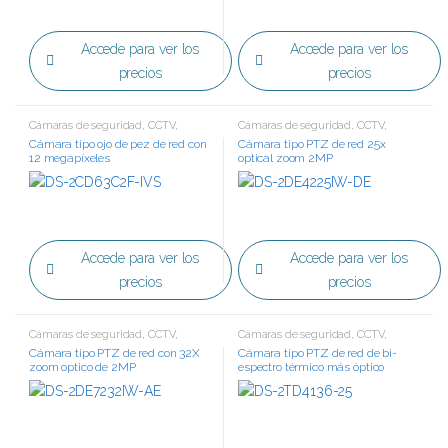
Accede para ver los
Accede para ver los
precios
precios
Cámaras de seguridad
,
CCTV
,
Cámaras de seguridad
,
CCTV
,
Tecnología IP
Tecnología IP
Cámara tipo ojo de pez de red con
Cámara tipo PTZ de red 25x
12 megapíxeles
optical zoom 2MP
Accede para ver los
Accede para ver los
precios
precios
Cámaras de seguridad
,
CCTV
,
Cámaras de seguridad
,
CCTV
,
Tecnología IP
Tecnología IP
Cámara tipo PTZ de red con 32X
Cámara tipo PTZ de red de bi-
zoom optico de 2MP
espectro térmico más óptico