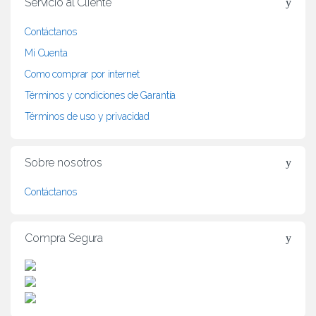
Servicio al Cliente
a
Contáctanos
n
Mi Cuenta
d
Como comprar por internet
Términos y condiciones de Garantía
s
Términos de uso y privacidad
C
a
Sobre nosotros
r
Contáctanos
o
Compra Segura
u
s
e