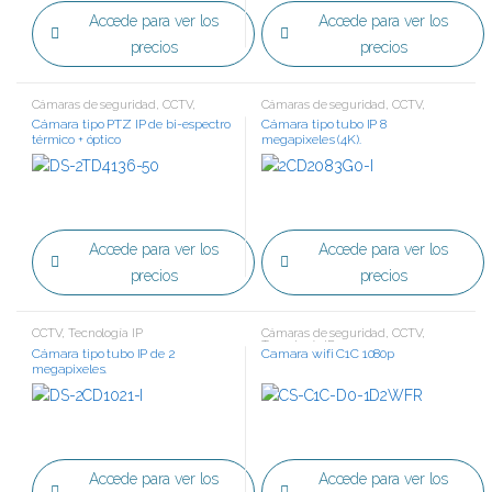
Accede para ver los
Accede para ver los
precios
precios
Cámaras de seguridad
,
CCTV
,
Cámaras de seguridad
,
CCTV
,
Tecnología IP
Tecnología IP
Cámara tipo PTZ IP de bi-espectro
Cámara tipo tubo IP 8
térmico + óptico
megapixeles (4K).
Accede para ver los
Accede para ver los
precios
precios
CCTV
,
Tecnología IP
Cámaras de seguridad
,
CCTV
,
Tecnología IP
Cámara tipo tubo IP de 2
Camara wifi C1C 1080p
megapixeles.
Accede para ver los
Accede para ver los