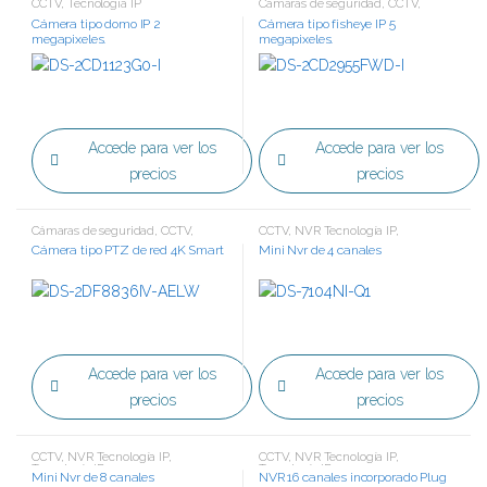
CCTV
,
Tecnología IP
Cámaras de seguridad
,
CCTV
,
Tecnología IP
Cámera tipo domo IP 2
Cámera tipo fisheye IP 5
megapixeles.
megapixeles.
Accede para ver los
Accede para ver los
precios
precios
Cámaras de seguridad
,
CCTV
,
CCTV
,
NVR Tecnología IP
,
Tecnología IP
Tecnología IP
Cámera tipo PTZ de red 4K Smart
Mini Nvr de 4 canales
Accede para ver los
Accede para ver los
precios
precios
CCTV
,
NVR Tecnología IP
,
CCTV
,
NVR Tecnología IP
,
Tecnología IP
Tecnología IP
Mini Nvr de 8 canales
NVR 16 canales incorporado Plug