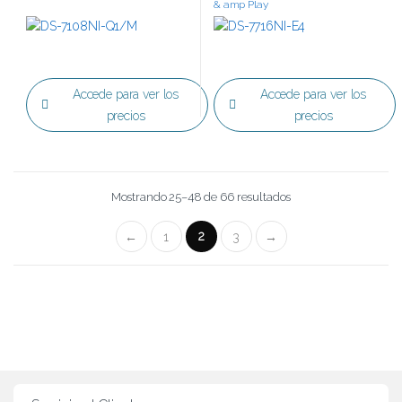
& amp Play
Accede para ver los
Accede para ver los
precios
precios
Mostrando 25–48 de 66 resultados
2
←
1
3
→
B
r