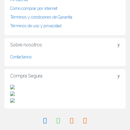
d
Como comprar por internet
Términos y condiciones de Garantía
s
Términos de uso y privacidad
C
a
Sobre nosotros
r
Contáctanos
o
Compra Segura
u
s
e
l