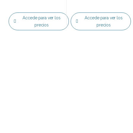
Accede para ver los
Accede para ver los
precios
precios
Top 0
Sin categorizar
Accesorios
Acces