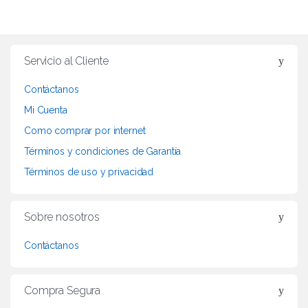
B
r
Servicio al Cliente
a
Contáctanos
n
Mi Cuenta
d
Como comprar por internet
Términos y condiciones de Garantía
s
Términos de uso y privacidad
C
a
Sobre nosotros
r
Contáctanos
o
Compra Segura
u