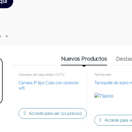
quí
Nuevos Productos
Desta
Cámaras de seguridad
,
CCTV
,
Torniquete
Tecnología IP
Cámara IP tipo Cubo con conexión
Torniquete de acero i
wifi.
Accede para ver los precios
Accede para ve