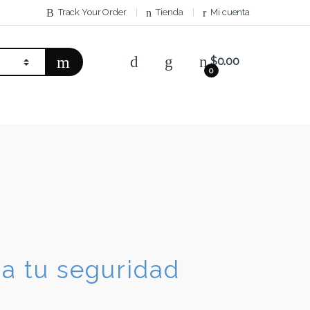
Track Your Order
Tienda
Mi cuenta
$
0.00
0
za tu seguridad