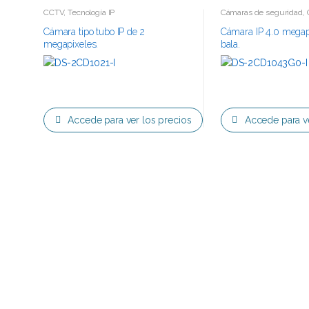
CCTV
,
Tecnología IP
Cámaras de seguridad
,
Tecnología IP
Cámara tipo tubo IP de 2
Cámara IP 4.0 megapi
megapixeles.
bala.
Accede para ver los precios
Accede para ve
Top 0
S