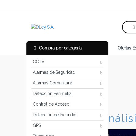
Skip to navigation
Skip to content
S
e
a
r
c
Compra por categoría
Ofertas E
h
f
o
CCTV
r
Alarmas de Seguridad
:
Alarmas Comunitaria
Detección Perimetral
Control de Acceso
Anális
Detección de Incendio
GPS