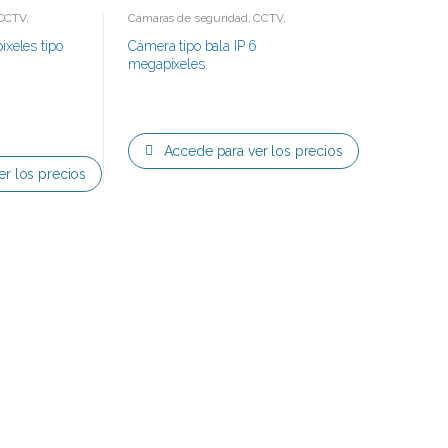
CCTV
,
Cámaras de seguridad
,
CCTV
,
Tecnología IP
xeles tipo
Cámera tipo bala IP 6
megapixeles.
Accede para ver los precios
r los precios
in categorizar
Accesorios
Accesorios