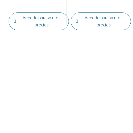
Accede para ver los
Accede para ver los
precios
precios
Top 0
Sin categorizar
Accesorios
Acces