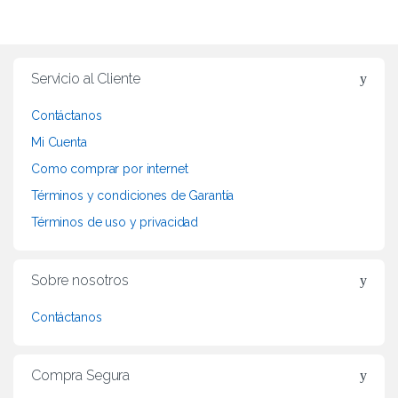
B
r
Servicio al Cliente
a
Contáctanos
n
Mi Cuenta
d
Como comprar por internet
Términos y condiciones de Garantía
s
Términos de uso y privacidad
C
a
Sobre nosotros
r
Contáctanos
o
Compra Segura
u