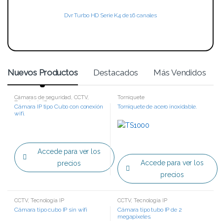
Dvr Turbo HD Serie K4 de 16 canales
Nuevos Productos
Destacados
Más Vendidos
Cámaras de seguridad
,
CCTV
,
Torniquete
Tecnología IP
Cámara IP tipo Cubo con conexión
Torniquete de acero inoxidable.
wifi.
Accede para ver los
Accede para ver los
precios
precios
CCTV
,
Tecnología IP
CCTV
,
Tecnología IP
Cámara tipo cubo IP sin wifi
Cámara tipo tubo IP de 2
megapixeles.