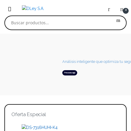
Skip to navigation
Skip to content
0
Buscar por:
Análisis inteligente que optimiza tu se
Presiona aquí
Oferta Especial